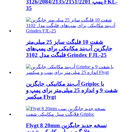
3126/2084/2135/2151/2201 پمپ FKL-
35
شفت 10 فلیگت سایز 25 میلی‌متر
جایگزین آب‌بند مکانیکی برای پمپ‌های
فلیگت مدل 3102 Grindex FJL-25
آب‌بند مکانیکی جایگزین Griploc با
شفت 9 و اندازه 25 میلی‌متر برای پمپ و
میکسر Flygt
Flygt 8 20mm نسخه جدید جایگزین
پمپ فلایگت سیل مکانیکی شفت