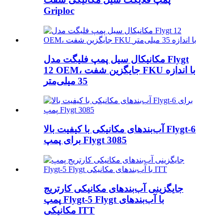
Griploc
مکانیکال سیل پمپ فلیگت مدل Flygt
12 OEM، جایگزین شفت FKU با اندازه
35 میلی‌متر
آب‌بندهای مکانیکی با کیفیت بالا Flygt-6
برای پمپ Flygt 3085
جایگزینی آب‌بندهای مکانیکی کارتریج
پمپ Flygt-5 Flygt با آب‌بندهای
مکانیکی ITT