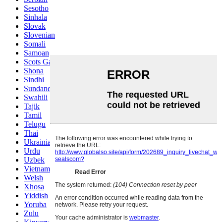
Sesotho
Sinhala
Slovak
Slovenian
Somali
Samoan
Scots Gaelic
Shona
Sindhi
Sundanese
Swahili
Tajik
Tamil
Telugu
Thai
Ukrainian
Urdu
Uzbek
Vietnamese
Welsh
Xhosa
Yiddish
Yoruba
Zulu