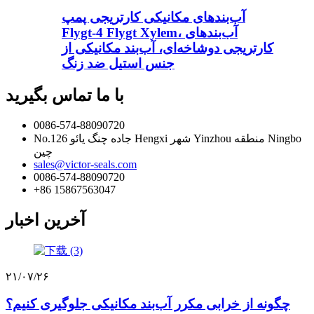
آب‌بندهای مکانیکی کارتریجی پمپ
Flygt-4 Flygt Xylem، آب‌بندهای
کارتریجی دوشاخه‌ای، آب‌بند مکانیکی از
جنس استیل ضد زنگ
با ما تماس بگیرید
0086-574-88090720
No.126 جاده چنگ یائو Hengxi شهر Yinzhou منطقه Ningbo
چین
sales@victor-seals.com
0086-574-88090720
‎+86 15867563047‎
آخرین اخبار
۲۱/۰۷/۲۶
چگونه از خرابی مکرر آب‌بند مکانیکی جلوگیری کنیم؟