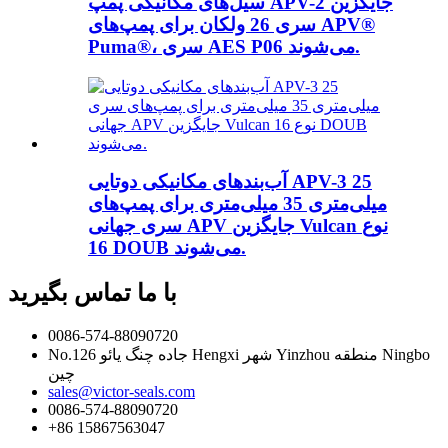
سیل‌های مکانیکی پمپ APV-2 جایگزین
سری 26 ولکان برای پمپ‌های APV®
Puma®، سری AES P06 می‌شوند.
آب‌بندهای مکانیکی دوتایی APV-3 25
میلی‌متری 35 میلی‌متری برای پمپ‌های
سری جهانی APV جایگزین Vulcan نوع
16 DOUB می‌شوند.
با ما تماس بگیرید
0086-574-88090720
No.126 جاده چنگ یائو Hengxi شهر Yinzhou منطقه Ningbo
چین
sales@victor-seals.com
0086-574-88090720
‎+86 15867563047‎