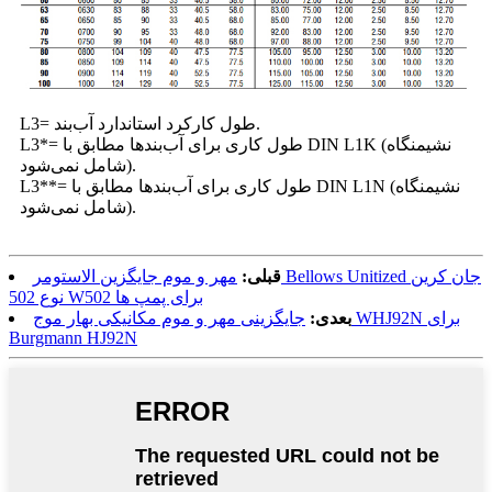
L3= طول کارکرد استاندارد آب‌بند.
L3*= طول کاری برای آب‌بندها مطابق با DIN L1K (نشیمنگاه
شامل نمی‌شود).
L3**= طول کاری برای آب‌بندها مطابق با DIN L1N (نشیمنگاه
شامل نمی‌شود).
قبلی:
مهر و موم جایگزین الاستومر Bellows Unitized جان کرین
نوع 502 W502 برای پمپ ها
بعدی:
جایگزینی مهر و موم مکانیکی بهار موج WHJ92N برای
Burgmann HJ92N