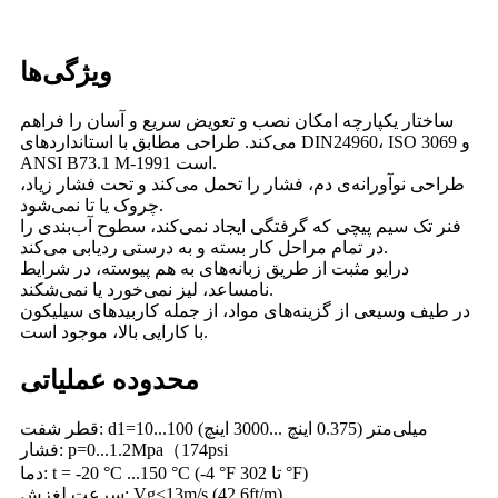
ویژگی‌ها
ساختار یکپارچه امکان نصب و تعویض سریع و آسان را فراهم
می‌کند. طراحی مطابق با استانداردهای DIN24960، ISO 3069 و
ANSI B73.1 M-1991 است.
طراحی نوآورانه‌ی دم، فشار را تحمل می‌کند و تحت فشار زیاد،
چروک یا تا نمی‌شود.
فنر تک سیم پیچی که گرفتگی ایجاد نمی‌کند، سطوح آب‌بندی را
در تمام مراحل کار بسته و به درستی ردیابی می‌کند.
درایو مثبت از طریق زبانه‌های به هم پیوسته، در شرایط
نامساعد، لیز نمی‌خورد یا نمی‌شکند.
در طیف وسیعی از گزینه‌های مواد، از جمله کاربیدهای سیلیکون
با کارایی بالا، موجود است.
محدوده عملیاتی
قطر شفت: d1=10...100 میلی‌متر (0.375 اینچ ...3000 اینچ)
فشار: p=0...1.2Mpa（174psi
دما: t = -20 °C ...150 °C (-4 °F تا 302 °F)
سرعت لغزش: Vg≤13m/s (42.6ft/m)