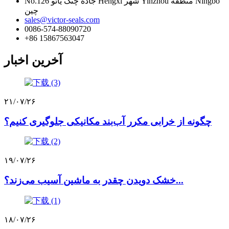
No.126 جاده چنگ یائو Hengxi شهر Yinzhou منطقه Ningbo
چین
sales@victor-seals.com
0086-574-88090720
‎+86 15867563047‎
آخرین اخبار
۲۱/۰۷/۲۶
چگونه از خرابی مکرر آب‌بند مکانیکی جلوگیری کنیم؟
۱۹/۰۷/۲۶
خشک دویدن چقدر به ماشین آسیب می‌زند؟...
۱۸/۰۷/۲۶