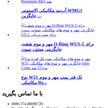
آب‌بند مکانیکی الاستومر WMG1
جایگزین ...
مهر و موم شفت O-Ring WUS-2 برای
جایگزینی ستون نیپون
نوع W21 تک فنر پمپ مهر و موم
مکانیکی Re...
با ما تماس بگیرید
0086-574-88090720