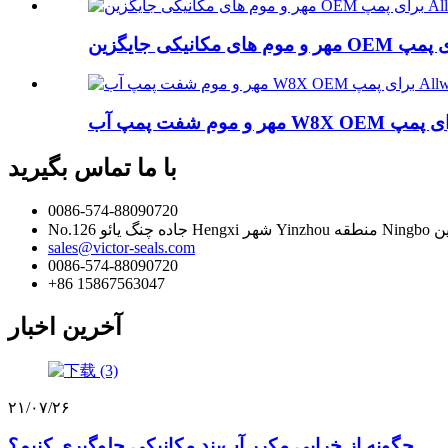
با ما تماس بگیرید
0086-574-88090720
 شهر Yinzhou منطقه Ningbo چین
sales@victor-seals.com
0086-574-88090720
‎+86 15867563047‎
آخرین اخبار
۲۱/۰۷/۲۶
چگونه از خرابی مکرر آب‌بند مکانیکی جلوگیری کنیم؟