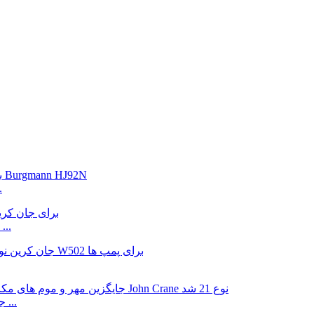
جایگزینی م
جایگزینی مهر و موم مکانیکی زیر الاستومر W2100 برای ...
مهر و موم های مکانیکی پمپ تک فنری نوع W21 جایگزین ...