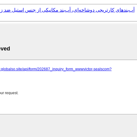
آب‌بندهای مکانیکی کارتریجی پمپ Flygt-4 Flygt Xylem، آب‌بندهای کارتریجی دوشاخه‌ای، آب‌بند مکانیکی از جنس استیل ضد