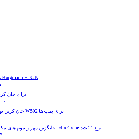
جایگزینی م
جایگزینی مهر و موم مکانیکی زیر الاستومر W2100 برای ...
مهر و موم های مکانیکی پمپ تک فنری نوع W21 جایگزین ...