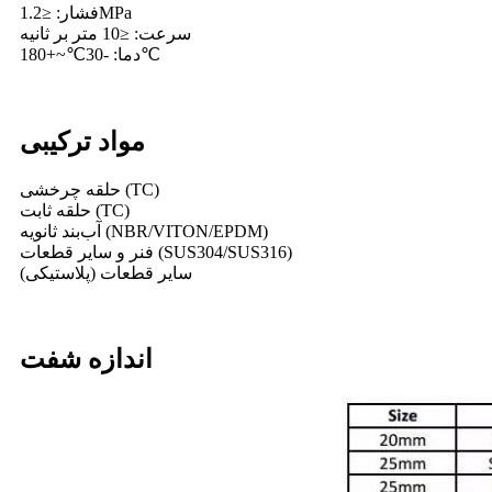
فشار: ≤1.2MPa
سرعت: ≤10 متر بر ثانیه
دما: -30℃~+180℃
مواد ترکیبی
حلقه چرخشی (TC)
حلقه ثابت (TC)
آب‌بند ثانویه (NBR/VITON/EPDM)
فنر و سایر قطعات (SUS304/SUS316)
سایر قطعات (پلاستیکی)
اندازه شفت