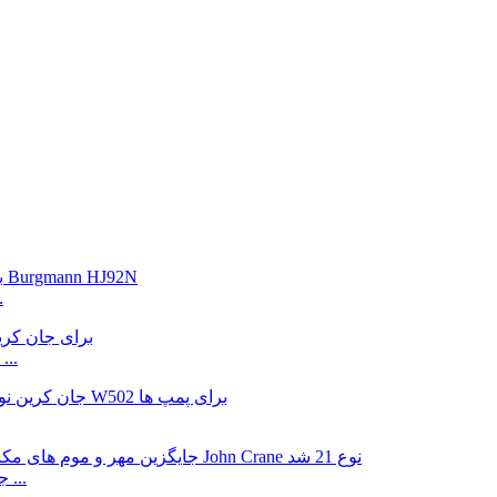
جایگزینی م
جایگزینی مهر و موم مکانیکی زیر الاستومر W2100 برای ...
مهر و موم های مکانیکی پمپ تک فنری نوع W21 جایگزین ...