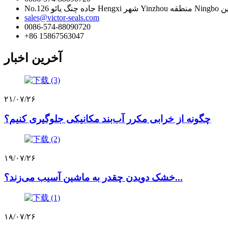
 شهر Yinzhou منطقه Ningbo چین
sales@victor-seals.com
0086-574-88090720
‎+86 15867563047‎
آخرین اخبار
۲۱/۰۷/۲۶
چگونه از خرابی مکرر آب‌بند مکانیکی جلوگیری کنیم؟
۱۹/۰۷/۲۶
خشک دویدن چقدر به ماشین آسیب می‌زند؟...
۱۸/۰۷/۲۶