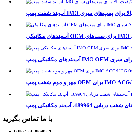
IMO ACG/UCG 04
با ما تماس بگیرید
0086-574-88090720