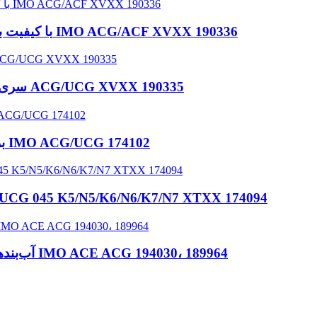
آب‌بند شفت پمپ IMO با کیفیت بالا برای پمپ‌های سری IMO ACG/ACF XVXX 190336
آب‌بندهای مکانیکی OEM برای پمپ‌های IMO سری ACG/UCG XVXX 190335
آب‌بندهای مکانیکی پمپ IMO OEM برای سری IMO ACG/UCG 174102
مهر و موم شفت پمپ OEM برای 5 K5/N5/K6/N6/K7/N7 XTXX 174094
آب‌بندهای شفت دریایی 189964، آب‌بند مکانیکی پمپ IMO ACE ACG 194030، 189964