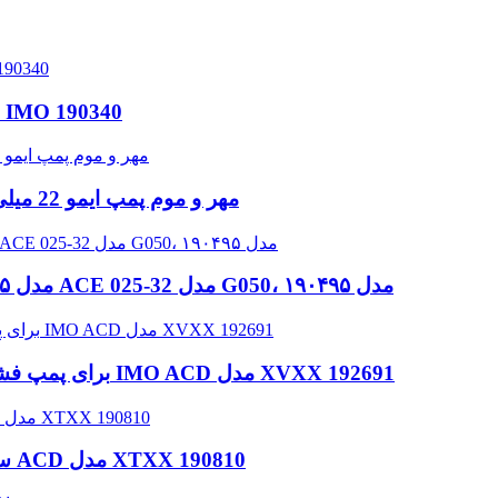
مهر و موم های مکانیکی پمپ دریایی برای پمپ IMO 190340
مهر و موم پمپ ایمو 22 میلی متر 190497، مهر و موم مکانیکی پمپ دریایی
آب‌بند شفت پمپ IMO مدل ۱۹۰۴۹۵، آب‌بند مکانیکی ACE 025-32 مدل G050، مدل ۱۹۰۴۹۵
آب‌بندهای مکانیکی شفت OEM برای پمپ فشار پایین سری IMO ACD مدل XVXX 192691
آببند مکانیکی شفت پمپ فشار پایین IMO سری ACD مدل XTXX 190810