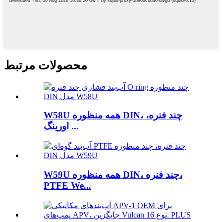
محصولات مرتبط
W58U همه منظوره DIN، چند فنره،
اورینگ ...
W59U همه منظوره DIN، چند فنره،
PTFE We...