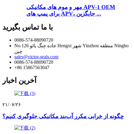
مهر و موم های مکانیکی APV-1 OEM
برای پمپ های APV، جایگزین ...
با ما تماس بگیرید
0086-574-88090720
No.126 جاده چنگ یائو Hengxi شهر Yinzhou منطقه Ningbo
چین
sales@victor-seals.com
0086-574-88090720
‎+86 15867563047‎
آخرین اخبار
۲۱/۰۷/۲۶
چگونه از خرابی مکرر آب‌بند مکانیکی جلوگیری کنیم؟