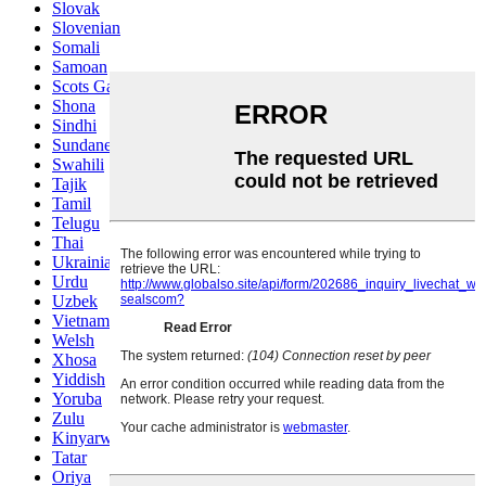
Slovak
Slovenian
Somali
Samoan
Scots Gaelic
Shona
Sindhi
Sundanese
Swahili
Tajik
Tamil
Telugu
Thai
Ukrainian
Urdu
Uzbek
Vietnamese
Welsh
Xhosa
Yiddish
Yoruba
Zulu
Kinyarwanda
Tatar
Oriya